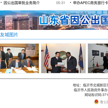
因公出国审批业务简介
05-31
申办APEC商务旅行
友城图片
地址：临沂市北城新区行政服
临沂市人民政府外事办
网站标识码:3713
鲁公网