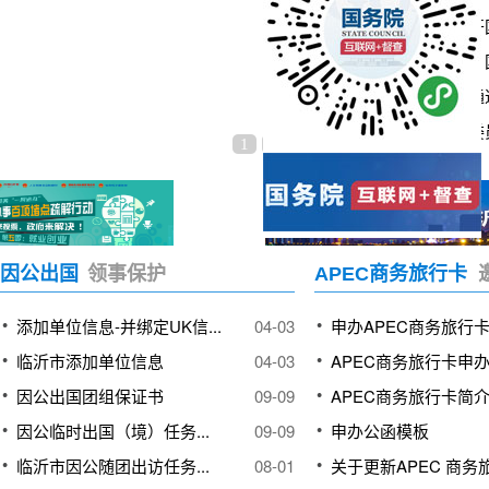
李强主持召开
世界看两会丨国
第二场部长通道
视频丨代表委员
1
2
3
4
因公出国
领事保护
APEC商务旅行卡
添加单位信息-并绑定UK信...
04-03
申办APEC商务旅行
临沂市添加单位信息
04-03
APEC商务旅行卡申
因公出国团组保证书
09-09
APEC商务旅行卡简
因公临时出国（境）任务...
09-09
申办公函模板
临沂市因公随团出访任务...
08-01
关于更新APEC 商