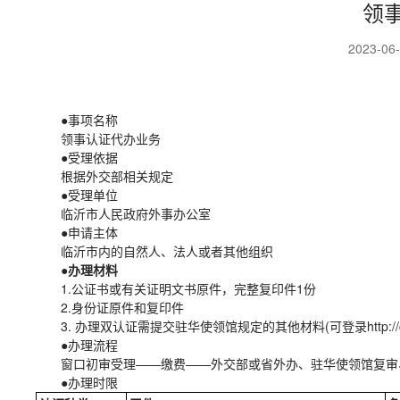
领
2023-06
●
事项名称
领事认证代办业务
●
受理依据
根据外交部相关规定
●
受理单位
临沂市人民政府外事办公室
●
申请主体
临沂市内的自然人、法人或者其他组织
●
办理材料
1.公证书或有关证明文书原件，完整复印件1份
2.身份证原件和复印件
3. 办理双认证需提交驻华使领馆规定的其他材料(可登录http://cs.mfa.gov
●
办理流程
窗口初审受理——缴费——外交部或省外办、驻华使领馆复审
●
办理时限