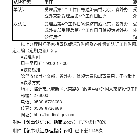
认证种类
平件
单认证
受理后第4个工作日寄送济南或北京，省外办
或外交部受理后第4个工作日回寄
双认证
受理后第4个工作日寄送济南或北京，省外办
或外交部受理后第4个工作日且使领馆对外办
公时送件
以上办理时间不包括寄送或送取时间及各使领馆认证工作时限
定汇编（定期更新）》。
●
受理时间
周一至周五：9:00-17:00
●
收费标准
除代收代付外交部、省外办、使领馆费和邮寄费用，不收取其
●
联系方式
地址：临沂市北城新区北京路8号政务中心外国人来临投资工作综
邮编：276000
电话：0539-8726683
传真：0539-8726686
网址：http://fao.linyi.gov.cn/
附件【
领事认证办理指南.docx
】已下载
1170
次
附件【
领事认证办理指南.pdf
】已下载
1145
次