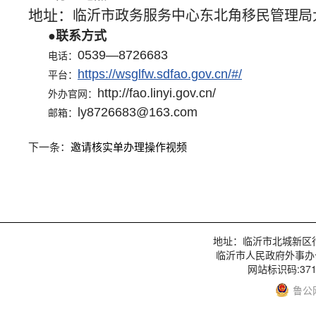
地址：
临沂市政务服务中心
东北角移民管理局大
●联系方式
0539—8726683
电话：
https://wsglfw.sdfao.gov.cn/#/
平台：
http://fao.linyi.gov.cn/
外办官网：
ly8726683@163.com
邮箱：
下一条：
邀请核实单办理操作视频
地址：临沂市北城新区行政服
临沂市人民政府外事办
网站标识码:3713
鲁公网