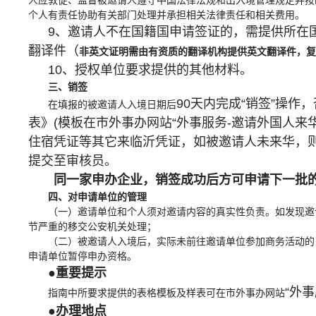
人应敦促、监督被邀请人遵守中国法律法规和出入境管理规定并按
个人有责任协助有关部门处理并承担相关法律责任和相关费用。
9、邀请人不在国籍国申请签证的，需提供所在
翻译件（
非英文证明需由有资质的翻译机构提供英文翻译件，复
10、授权单位要求提供的其他材料。
三、销签
90天内完成“销签”操
在填报的被邀请人入境日期后
表》(模板在市外事办网站“外事服务-邀请外国人来
住宿凭证等其它来临沂凭证，如被邀请人未来华，
提交至审核员。
同一家申办企业，销签成功后方可申请下一批
四、对申请单位的管理
（一）邀请单位和个人须对邀请内容的真实性负责。如发现邀
节严重的移交公安机关处理；
（二）被邀请人入境后，实际未前往邀请单位参加商务活动的
申请单位暂停申办资格。
●重要提示
“外
指南中所要求提供的表格模板及样表可在市外事办网站
●办理地点