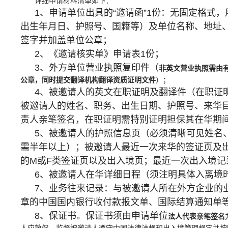
详细申请材料清单如下：
1、申请单位出具的“邀请函”1份：无固定格式
出生年月日、护照号、国籍等）及单位名称、地址
签字并加盖单位公章；
2、《邀请核实单》申请表1份；
3、外方单位营业执照复印件（
非英文营业执照需由
公章，同时提交翻译机构翻译资质证明文件
）；
4、被邀请人的英文在职证明及翻译件（在职证
被邀请人的姓名、职务、出生日期、护照号、来华
责人亲笔签名，在职证明需特别证明担保其在华期
5、被邀请人的护照信息页（必须清晰可见姓名
需半年以上）；被邀请人最近一次来华的签证页及
的M或F类签证页以及出入境页；最近一次出入境
6、被邀请人在华详细日程（须注明具体入离境
7、业务往来记录：与被邀请人所在外方企业的
章的中国国内银行收付款报文单、国际结算通知单
8、保证书。保证书须由申请单位
法人代表亲笔签名