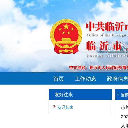
首页
工作动态
政府信
友好往来
当
友好往来
市
2
大