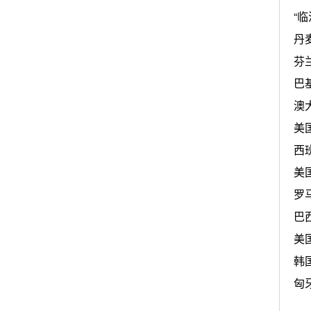
“
丹
芬
巴
澳
美
西
美
罗
巴
美
韩
匈