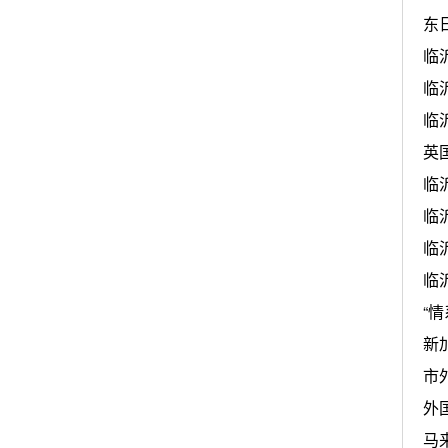
东
临
临
临
英
临
临
临
临
“
新
市
外
马