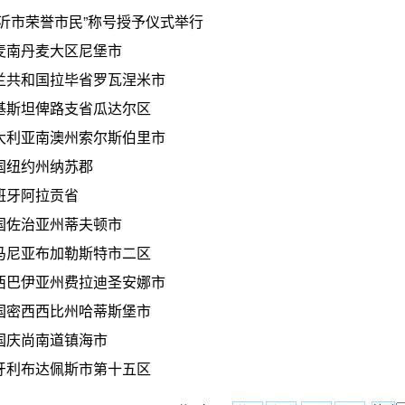
临沂市荣誉市民”称号授予仪式举行
麦南丹麦大区尼堡市
兰共和国拉毕省罗瓦涅米市
基斯坦俾路支省瓜达尔区
大利亚南澳州索尔斯伯里市
国纽约州纳苏郡
班牙阿拉贡省
国佐治亚州蒂夫顿市
马尼亚布加勒斯特市二区
西巴伊亚州费拉迪圣安娜市
国密西西比州哈蒂斯堡市
国庆尚南道镇海市
牙利布达佩斯市第十五区