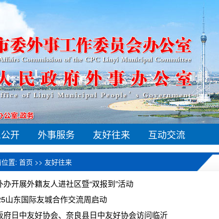
息公开
外事服务
友好往来
互动交流
前位置:
首页
>>
友好往来
外办开展外籍友人进社区暨“双报到”活动
025山东国际友城合作交流周启动
阪府日中友好协会、奈良县日中友好协会访问临沂