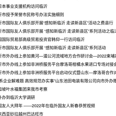
日本事业支援机构访问临沂
沂市授予荣誉市民称号办法实施细则
沂市国际友人俱乐部开展“感知新临沂 走读新县区”活动之费县行
沂市国际友人俱乐部开展 “感知新临沂 走读新县区”系列活动之临
国国际贸易部高级贸易投资官韩仰一行访问临沂
沂市国际友人俱乐部开展 “感知新临沂 走读新县区”系列活动
沂市外办线上参加黄河—湄公河流域地方合作研讨会—2022柬埔寨
沂市外办线上参加非洲桥服务平台摩洛哥柑橘水果进口专场对接
沂市外办线上参加非洲桥服务平台启动仪式暨山东—摩洛哥合作
情系企业解难题 高效规范办实事”山东池田电装有限公司向市外办
加坡叶水福集团来我市考察
外办到临沂大学调研
国友人大拜年 ——2022年在临外国友人新春恭贺视频
来西亚砂拉越州巴达旺市