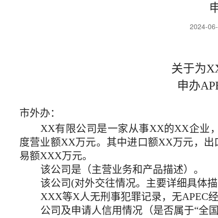
2024-06
关于为
X
申办A
市外办
：
XX有限公司
是一家从事
XX
的
XX企业
度营业额
XX
万元。其中
进口额XX万元，
出
易额
XXX
万元
。
该公司
是（主营业务和产品描述）。
该公司
(对外交往情况。主要详细具体描
XXX
等
X
人无刑事犯罪记录，无APEC
公司
及申请人
信用情况（
是否属于“全