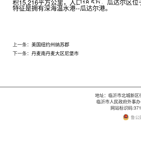
积15,216平方公里，人口18.5万，瓜达尔区
特征是拥有深海温水港--
瓜达尔港
。
上一条：
美国纽约州纳苏郡
下一条：
丹麦南丹麦大区尼堡市
地址：临沂市北城新区行政服
临沂市人民政府外事办
网站标识码:3713
鲁公网