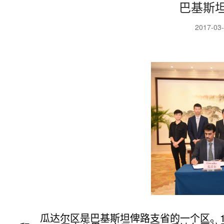
巴基斯
2017-03
瓜达尔区
是
巴基斯坦
俾路支省
的一个区。1