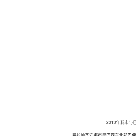
2013年我市与巴西费
费拉迪圣安娜市是巴西东北部巴伊