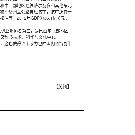
和中西部地区通往萨尔瓦多和其他东北
和四条州立公路穿过该市，该市还有一
。2012年GDP为36.1亿美元，
在巴伊亚州排名第三，是巴西东北部地区
以及许多技术、科学与文化中心。
，这也使得该市成为巴西国内阿洛瓦牛
【
关闭
】