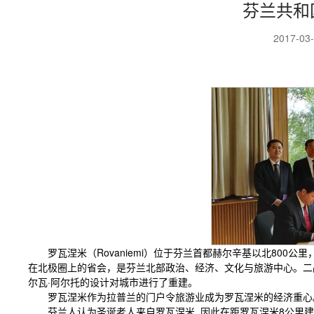
芬兰共和
2017-03
罗瓦涅米（Rovaniemi）位于芬兰首都赫尔辛基以北800公
在北极圈上的省会，是芬兰北部政治、经济、文化与旅游中心。二
尔瓦·阿尔托的设计对城市进行了重建。
罗瓦涅米作为拉普兰的门户令旅游业成为罗瓦涅米的经济重心
芬兰人认为圣诞老人来自罗瓦涅米, 因此在距罗瓦涅米8
公里
建