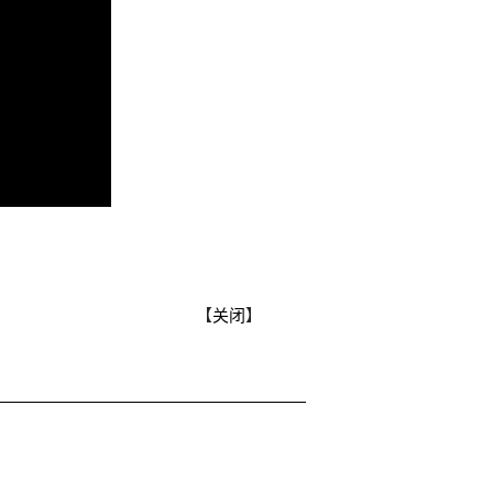
【
关闭
】