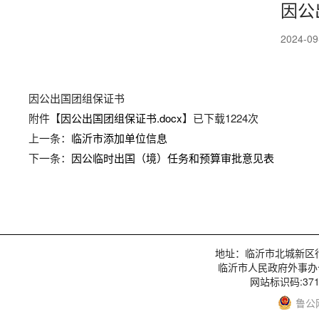
因公
2024-0
因公出国团组保证书
附件【
因公出国团组保证书.docx
】已下载
1224
次
上一条：
临沂市添加单位信息
下一条：
因公临时出国（境）任务和预算审批意见表
地址：临沂市北城新区行政服
临沂市人民政府外事办
网站标识码:3713
鲁公网