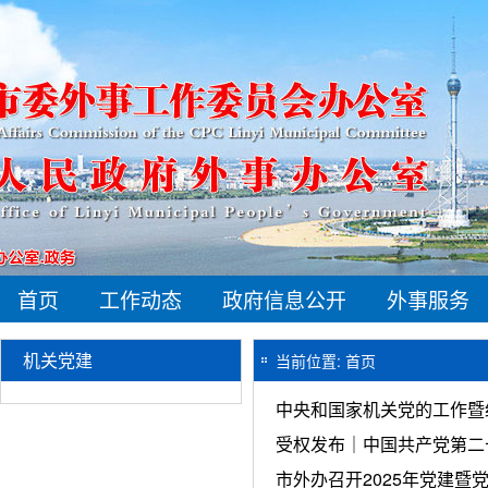
首页
工作动态
政府信息公开
外事服务
机关党建
当前位置:
首页
中央和国家机关党的工作暨
受权发布｜中国共产党第二
市外办召开2025年党建暨