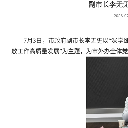
副市长李无
2026-0
7
月
3
日，市政府副市长
李无
旡
以
“
深学
放工作高质量发展
”
为主题，为市
外办全体
党