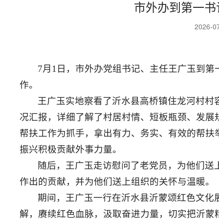
市外办到第一书
2026-0
7月1日，市外办党组书记、主任王广玉到
作。
王广玉实地察看了沂水县高桥镇住龙河村村
况汇报，详细了解了村居村情、短板瓶颈、发展
帮扶工作为抓手，拿出有力、务实、有效的帮扶
振兴积极贡献外事力量。
随后，王广玉走访慰问了老党员，为他们送
作出的贡献，并为他们送上组织的关怀与温暖。
期间，王广玉一行在沂水县沂蒙颂红色文化
解，赓续红色血脉，汲取奋进力量，切实把沂蒙