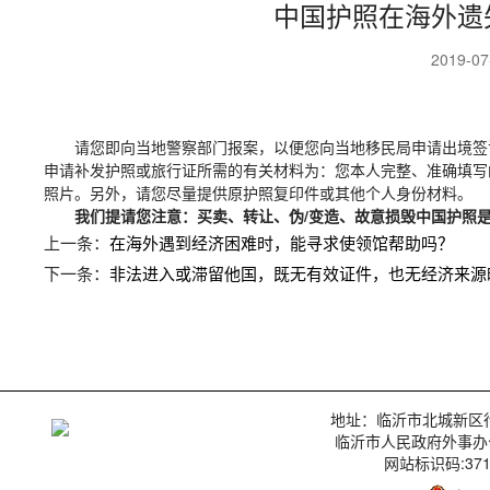
中国护照在海外遗
2019-0
请您即向当地警察部门报案，以便您向当地移民局申请出境签
申请补发护照或旅行证所需的有关材料为：您本人完整、准确填写的
照片。另外，请您尽量提供原护照复印件或其他个人身份材料。
我们提请您注意：买卖、转让、伪/变造、故意损毁中国护照
上一条：
在海外遇到经济困难时，能寻求使领馆帮助吗？
下一条：
非法进入或滞留他国，既无有效证件，也无经济来源
地址：临沂市北城新区行政服
临沂市人民政府外事办
网站标识码:3713