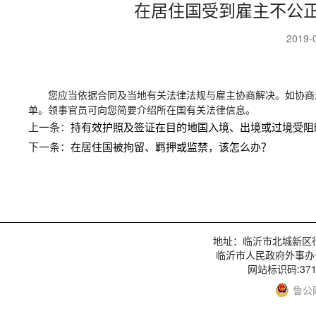
在居住国受到雇主不公
2019-
您应当依据合同及当地有关法律法规与雇主协商解决。如协商
单。领事官员可向您简要介绍所在国有关法律信息。
上一条：
持有效护照及签证在目的地国入境、出境或过境受阻
下一条：
在居住国被拘留、羁押或监禁，该怎么办？
地址：临沂市北城新区行政服
临沂市人民政府外事办
网站标识码:3713
鲁公网