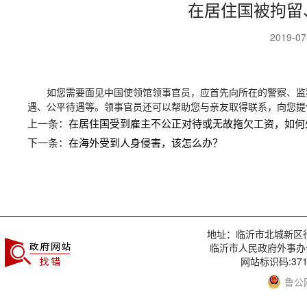
在居住国被拘留
2019-0
如您需要面见中国使领馆领事官员，应首先向所在的警察、监
遇、公平待遇等。领事官员还可以帮助您与亲友取得联系，向您提
上一条：
在居住国受到雇主不公正对待或无故拖欠工资，如何
下一条：
在海外受到人身侵害，该怎么办？
地址：临沂市北城新区行政服
临沂市人民政府外事办
网站标识码:3713
鲁公网