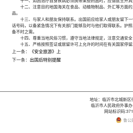
十一、如因治疗自身疾病必须携带某些药品时，应请医生开具
十二、注意目的地国海关在食品、动植物制品、外汇等方面的
品。
十三、与家人和朋友保持联系。出国前应给家人或朋友留下一
话号码，以备紧急情况下有关部门能够及时与他们取得联系。护照
备不时之需。
十四、尊重当地风俗习惯，遵守当地法律规定，注意交通安全
十五、严格按照签证或居留许可上允许的时间在有关国家停留
上一条：
《安全旅游》上
下一条：
出国后特别提醒
地址：临沂市北城新区行政服
临沂市人民政府外事办
网站标识码:3713
鲁公网