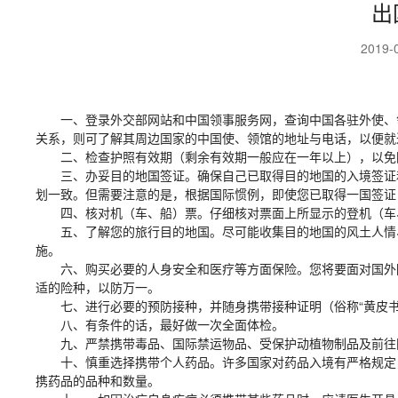
出
2019-
一、登录外交部网站和中国领事服务网，查询中国各驻外使、
关系，则可了解其周边国家的中国使、领馆的地址与电话，以便就
二、检查护照有效期（剩余有效期一般应在一年以上），以免
三、办妥目的地国签证。确保自己已取得目的地国的入境签证
划一致。但需要注意的是，根据国际惯例，即使您已取得一国签证
四、核对机（车、船）票。仔细核对票面上所显示的登机（车
五、了解您的旅行目的地国。尽可能收集目的地国的风土人情
施。
六、购买必要的人身安全和医疗等方面保险。您将要面对国外
适的险种，以防万一。
七、进行必要的预防接种，并随身携带接种证明（俗称“黄皮书
八、有条件的话，最好做一次全面体检。
九、严禁携带毒品、国际禁运物品、受保护动植物制品及前往
十、慎重选择携带个人药品。许多国家对药品入境有严格规定
携药品的品种和数量。