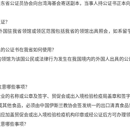
省公证员协会向台湾海基会寄送副本，当事人持公证书正本向
认证？
外国驻我省领馆或领区范围包括我省的领馆出具照会，如系留
具的公证书在我省如何使用？
的领馆为该国公民或法律行为发生在我国境内的外国人出具的公
注意哪些事项？
证企业的名称或公章及签字、贸促会或出入境检验检疫局盖章和签
类或其他食品，必须由中国伊斯兰教协会签发统一的出口清真食品
明应加盖贸促会或出入境检验检疫机构印章或经公证后方可办理
注意哪些事项？