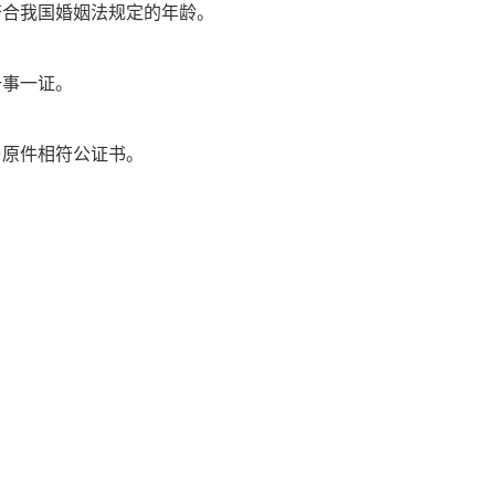
符合我国婚姻法规定的年龄。
一事一证。
与原件相符公证书。