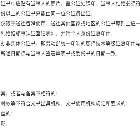
体公证书中应贴有当事人的照片，盖公证处钢印。当事人结婚必须
两份以上的公证书只能由同一位公证员出证。
书仅限于送往香港使用。送往其他国家或地区的公证书原则上应
涉韩婚姻领事认证登记表》，并附个人身份证复印件。
仅办非实体公证书，即劳动部统一印制的厨师技术等级证复印件
词所述日期须与当事人签署声明书或委托书的日期一致。
；
备案，或者与备案不相符的；
、时效等不符合文书出具机构、文书使用机构规定和要求的；
利益的；
情形。