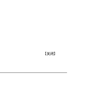
【
关闭
】