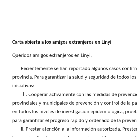
Carta abierta a los amigos
extranjero
s
en Linyi
Queridos amigos extranjero
s
en Linyi,
Recientemente se han reportado algunos casos confir
provincia. Para garantizar la salud y seguridad de todos los
iniciativas
:
Ⅰ. Cooperar activamente con las medidas de prevenció
provinciales y municipales de prevención y control de
la
p
en todos los niveles de investigación epidemiológica, prueba
para garantizar el progreso rápido y ordenado de
la
preven
II. Prestar atención a la información autorizada. Prest