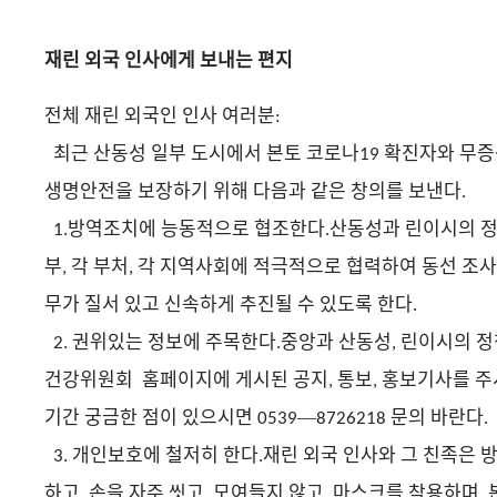
재
외국
인사에게
보내는
편지
린
전체
재
외국인
인사
여러분
린
:
최근
에서
본토
코로나
확진자와 무증
산동성 일부 도시
19
생명안전을 보장하기 위해
다음과
같은
창의를
보낸다
.
방역조치에 능동적으로 협조한다
산동성과
이시의
1.
.
린
부
각 부처
각 지역사회에 적극적으로 협력하여 동선 조사
,
,
무가 질서 있고 신속하게 추진될 수 있도록 한다
.
권위있는 정보에 주목한다
중앙과 산동성
이시의
정
2.
.
,
린
건강위원회
홈페이지에 게시된 공지
통보
홍보기사를 주
,
,
기간
궁금한
점이
있으시면
—
문의
바란다
0539
8726218
.
개인보호에 철저히 한다
외국
인사와
그
친족은
3.
.
재린
하고
손을 자주 씻고
모여들지 않고
마스크를 착용하며
,
,
,
,