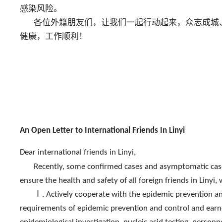
感染风险。
各位外籍朋友们，让我们一起行动起来，众志成城
健康，工作顺利！
An Open Letter to International Friends In
Linyi
Dear international friends in
Linyi
,
Recently, some confirmed cases and asymptomatic cas
ensure the health and safety of all foreign friends in
Linyi
, 
Ⅰ. Actively cooperate with the epidemic prevention an
requirements of epidemic prevention and control and earne