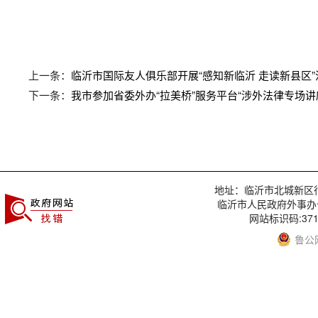
上一条：
临沂市国际友人俱乐部开展“感知新临沂 走读新县区
下一条：
我市参加省委外办“拉美桥”服务平台“涉外法律专场讲
地址：临沂市北城新区行政服
临沂市人民政府外事办
网站标识码:3713
鲁公网