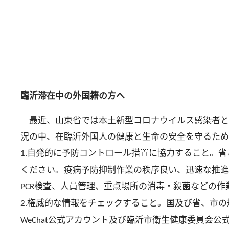
臨沂
滞在中の外国籍の方へ
最近、山東省では本土新型コロナウイルス感染者と
況の中、在臨沂外国人の
健康と生命の安全を守るため
自発的に予防コントロール措置に協力すること。省
1.
ください。疫病予防抑制作業の秩序良い、迅速な推進
検査、人員管理、重点場所の消毒・殺菌などの作
PCR
権威的な情報をチェックすること。国及び省、市の
2.
公式アカウント及び臨沂市衛生健康委員会公
WeChat