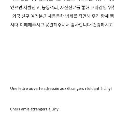
있으면 자발신고
능동격리
자진진료를 통해 교차감염 위
,
,
외국 친구 여러분
기세등등한 병세를 직면해 우리 함께 
,
이해해주시고 응원해주셔서 감사합니다
건강하시고 
시다!
!
Une lettre ouverte adressée aux étrangers résidant
à
Linyi
Chers amis étrangers à Linyi: