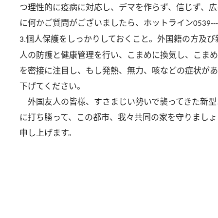
つ理性的に疫病に対応し、デマを作らず、信じず、広
に何かご質問がございましたら、ホットライン
0539--
個人保護をしっかりしておくこと。外国籍の方及び
3.
人の防護と健康管理を行い、こまめに換気し、こまめ
を密接に注目し、もし発熱、無力、咳などの症状があ
下げてください。
外国友人の皆様、すさまじい勢いで襲ってきた新型
に打ち勝って、この都市、我々共同の家を守りましょ
申し上げます。