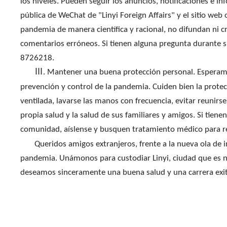
los niveles. Pueden seguir los anuncios, notificaciones e in
pública de WeChat de "Linyi Foreign Affairs" y el sitio web o
pandemia
de manera científica y racional, no difundan ni
comentarios erróneos. Si tienen alguna pregunta durante su 
8726218.
Ⅲ. Mantener una buena protección personal. Esperam
prevención y control de
la pandemia
. Cuiden bien la prot
ventilada, lavarse las manos con frecuencia, evitar reunirs
propia salud y la salud de sus familiares y amigos. Si tien
comunidad, aíslense y busquen tratamiento médico para red
Queridos amigos
extranjeros
, frente a la nueva ola de
pandemia
. Unámonos para custodiar Linyi, ciudad que es 
deseamos sinceramente una buena salud y una carrera exi