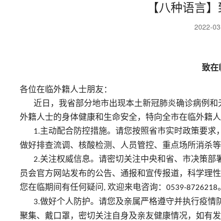
【八种语言】
2022-0
致在
各位在临外籍人士朋友：
近日，我省部分地市出现本土新冠肺炎确诊病例和
外籍人士的身体健康和生命安全，特向全市在临外籍人
主动配合防控措施。请您按照省市实时政策要求
1.
做好排查流调、核酸检测、人员管控、重点场所消杀等
关注权威信息。请密切关注中央和省、市决策部
2.
员会官方网站发布的公告、通报和宣传报道，科学理性
您在临期间有任何疑问
欢迎来电咨询：
,
0539-8726218
做好个人防护。请您及亲属严格遵守并执行疫情
3.
聚集、戴口罩，密切关注自身及亲友健康情况，如有发