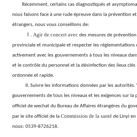
Récemment, certains cas diagnostiqués et asymptomati
nous faisons face à une rude épreuve dans la prévention et 
étrangers, nous vous conseillons de:
Agir de concert avec
Ⅰ.
des mesures de prévention et
provinciale et municipale et respecter les réglementations 
activement avec les gouvernements à tous les niveaux dans l
et le contrôle du personnel et la désinfection des lieux clé
ordonnée et rapide.
II. Suivre les informations données par les autorités. 
gouvernements de tous les niveaux et les exigences sur la 
u
d
officiel de wechat d
Bureau de Affaires étrangères
u gove
Commission de la santé
par le site officiel de la
de Linyi en
nous: 0539-8726218.